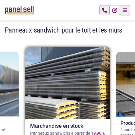
Panneaux sandwich pour le toit et les murs
Produc
Marchandise en stock
 m²
à partir
Panneaux sandwichs à partir de
19,90 €