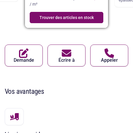
épaisseu
/ m²
Trouver des articles en stock
Demande
Écrire à
Appeler
Vos avantages