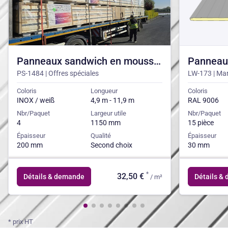
Panneaux sandwich en mousse
Panneau
PIR FRIGO 200mm RAL INOX
PS-1484 | Offres spéciales
30 mm
LW-173 | Ma
2e CHOIX
Coloris
Longueur
Coloris
INOX / weiß
4,9 m - 11,9 m
RAL 9006
Nbr/Paquet
Largeur utile
Nbr/Paquet
4
1150 mm
15 pièce
Épaisseur
Qualité
Épaisseur
200 mm
Second choix
30 mm
*
32,50 €
Détails & demande
Détails &
/ m²
* prix HT