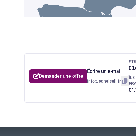
ST
03.
Écrire un e-mail
Demander une offre
ÎLE
info@panelsell.fr
FR
01.